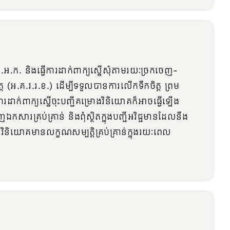
ក. និងធ្វើការដាក់ពាក្យស្នើសុំតាមរយៈច្រកចេញ-
្ត (អ.គ.វ.រ.ខ.) ដើម្បីទទួលបានការលើកទឹកចិត្ត ព្រម
ាក់ពាក្យស្នើចុះបញ្ជីគម្រោងវិនិយោគក៏អាចធ្វើឡើង
ឯកសារគ្រប់គ្រាន់ និងពុំស្ថិតក្នុងបញ្ជីអវិជ្ជមានដែលនឹង
ងវិនិយោគមានលក្ខណសម្បត្តិគ្រប់គ្រាន់ក្នុងរយៈពេល