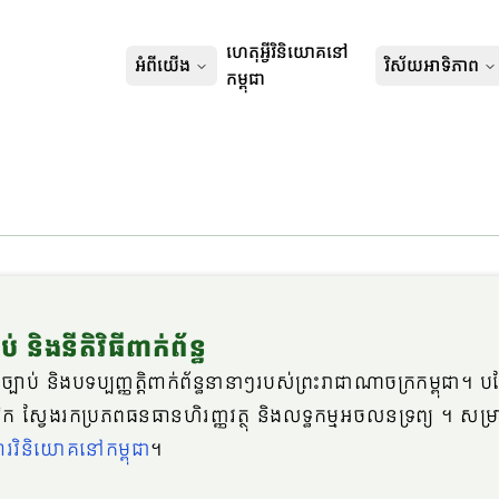
ហេតុអ្វីវិនិយោគនៅ
អំពីយើង
វិស័យអាទិភាព
កម្ពុជា
 និងនីតិវិធីពាក់ព័ន្ធ
ីច្បាប់ និងបទប្បញ្ញតិ្តពាក់ព័ន្ធនានាៗរបស់ព្រះរាជាណាចក្រកម្ពុជា
លិក ស្វែងរកប្រភពធនធានហិរញ្ញវត្ថុ និងលទ្ធកម្មអចលនទ្រព្យ ។ សម្
ារវិនិយោគនៅកម្ពុជា
។