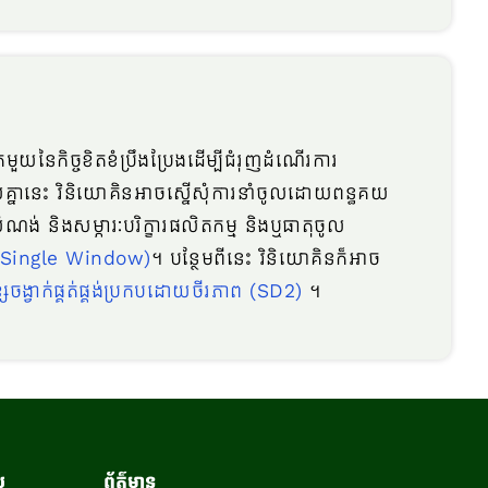
ែកមួយនៃកិច្ចខិតខំប្រឹងប្រែងដើម្បីជំរុញដំណើរការ
មួយគ្នានេះ វិនិយោគិនអាចស្នើសុំការនាំចូលដោយពន្ធគយ
ំណង់ និងសម្ភារៈបរិក្ខារផលិតកម្ម និងឬធាតុចូល
nal Single Window)
។ បន្ថែមពីនេះ វិនិយោគិនក៏អាច
្មខ្សែចង្វាក់ផ្គត់ផ្គង់ប្រកបដោយចីរភាព (SD2)
។
ស
ព័ត៌មាន