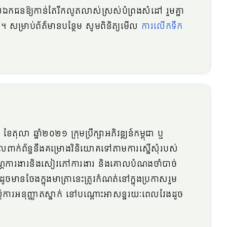
វិស័យឯកជនឱ្យកាន់តែរីកលូតលាស់ស្រស់បំព្រងសំដៅ រួមគ្នា
ន់។ សម្រាប់ព័ត៌មានបន្ថែម សូមពិនិត្យមើល
ការលើកទឹក
ុលា ឆ្នាំ២០២១ ក្រុមប្រឹក្សាអភិវឌ្ឍន៍កម្ពុជា ឬ
្គលពាក់ព័ន្ធនឹងគម្រោងវិនិយោគទៅតាមការស្នើសុំរបស់
ែង បណ្ណការងារនិងសៀវភៅការងារ និងគោលបំណងចាំបាច់
ចមានចែងក្នុងមាត្រានេះត្រូវកំណត់នៅក្នុងប្រកាសរួម
សុំការអនុញ្ញាតស្នាក់ នៅបណ្ដោះអាសន្នរយៈពេលវែងដូច