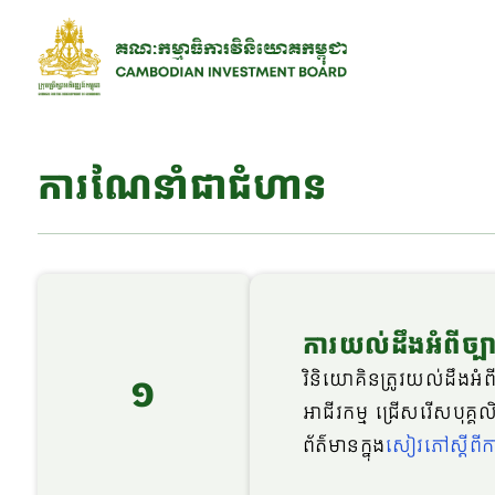
ការណែនាំជាជំហាន
ការយល់ដឹងអំពីច្បាប់
វិនិយោគិនត្រូវយល់ដឹងអំព
១
អាជីវកម្ម ជ្រើសរើសបុគ្គ
ព័ត៌មានក្នុង
សៀវភៅស្តីពីក