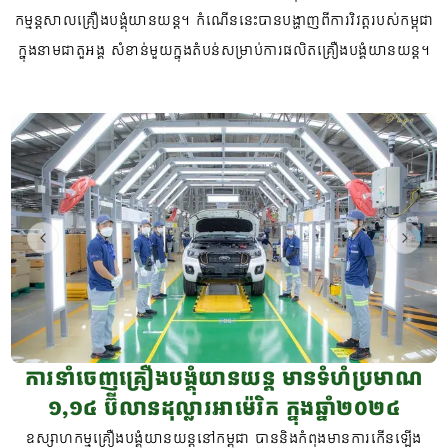
កម្មន្តសាលគ្រឿងបង្គុំយានយន្ត។ កំណើននេះបានបង្ហាញពីការវិវត្តរបស់កម្ពុជា
ក្នុងនាមជាតួអង្គ សំខាន់មួយក្នុងតំបន់សម្រាប់ការផលិតគ្រឿងបង្គំយានយន្ត។
Previous slide
Next s
ការនាំចេញគ្រឿងបង្គុំយានយន្ត មានទំហំប្រមាណ
១,១៤ ប៊ីលានដុល្លារអាម៉េរិក ក្នុងឆ្នាំ២០២៤
ឧស្សាហកម្មគ្រឿងបង្គុំយានយន្តនៅកម្ពុជា បាននិងកំពុងមានការកើនឡើង