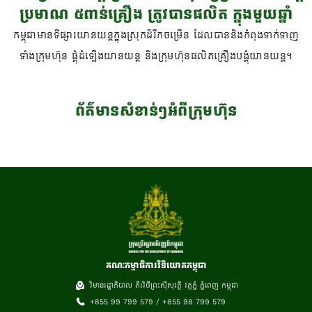
ប្រមាណ ៥ពាន់គ្រឿង ត្រូវបានផលិត ក្នុងមួយឆ្នាំ
កម្ពុជាមានទីផ្សារយានយន្តក្នុងស្រុកដ៏រីកចម្រើន ដែលបាននិងកំពុងទាក់ទាញ
ទាំងក្រុមហ៊ុន ផ្គុំដំឡើងយានយន្ត និងក្រុមហ៊ុនផលិតគ្រឿងបង្គុំយានយន្ត។
ព័ត៌មានសំខាន់ៗអំពីក្រុមហ៊ុន
គណៈកម្មាធិការវិនិយោគកម្ពុជា
វិមានរដ្ឋាភិបាល តីរវិថីព្រះស៊ីសុវត្ថិ វត្តភ្នំ ភ្នំពេញ កម្ពុជា
+855 99 799 579 / +855 98 799 579