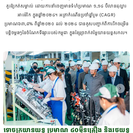
គួរឱ្យកត់សម្គាល់ ដោយការនាំចេញមានទំហំប្រមាណ ១,១៤ ប៊ីលានដុល្លារ
អាម៉េរិក ក្នុងឆ្នាំ២០២៤។ អត្រាកំណើនប្រចាំឆ្នាំរួម (CAGR)
ប្រមាណ៦៣,៨% ពីឆ្នាំ២០២០ ដល់ ២០២៤ បានគូសបញ្ជាក់ពីការរីកចម្រើន
បន្តិចម្តងៗនៃចំណែកទីផ្សាររបស់កម្ពុជា ក្នុងខ្សែច្រវាក់តម្លៃយានយន្តសកល។
Previous slide
Next s
ទោចក្រយានយន្ត ប្រមាណ ៤០ម៉ឺនគ្រឿង និងរថយន្ត