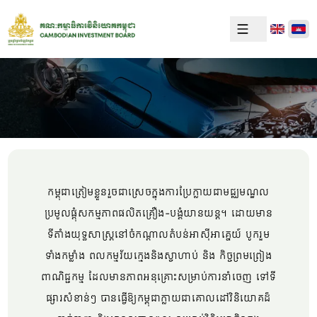
យាន
យន្ត
កម្ពុជាត្រៀមខ្លួនរួចជាស្រេចក្នុងការប្រែក្លាយជាមជ្ឈមណ្ឌល
ប្រមូលផ្តុំសកម្មភាពផលិតគ្រឿង-បង្គំយានយន្ត។ ដោយមាន
ទីតាំងយុទ្ធសាស្ត្រនៅចំកណ្តាលតំបន់អាស៊ីអាគ្នេយ៍ បូករួម
ទាំងកម្លាំង ពលកម្មវ័យក្មេងនិងស្វាហាប់ និង កិច្ចព្រមព្រៀង
ពាណិជ្ជកម្ម ដែលមានភាពអនុគ្រោះសម្រាប់ការនាំចេញ ទៅទី
ផ្សារសំខាន់ៗ បានធ្វើឱ្យកម្ពុជាក្លាយជាគោលដៅវិនិយោគដ៏