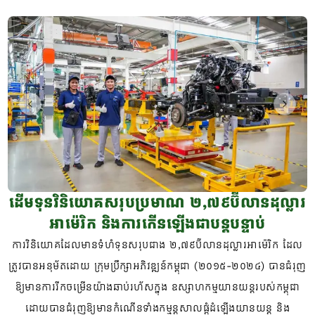
Previous slide
Next s
ដើមទុនវិនិយោគសរុបប្រមាណ ២,៧៩ប៊ីលានដុល្លារ
អាម៉េរិក និងការកើនឡើងជាបន្តបន្ទាប់
ការវិនិយោគដែលមានទំហំទុនសរុបជាង ២,៧៩ប៊ីលានដុល្លារអាម៉េរិក ដែល
ត្រូវបានអនុម័តដោយ ក្រុមប្រឹក្សាអភិវឌ្ឍន៍កម្ពុជា (២០១៥-២០២៤) បានជំរុញ
ឱ្យមានការរីកចម្រើនយ៉ាងឆាប់រហ័សក្នុង ឧស្សាហកម្មយានយន្តរបស់កម្ពុជា
ដោយបានជំរុញឱ្យមានកំណើនទាំងកម្មន្តសាលផ្តុំដំឡើងយានយន្ត និង