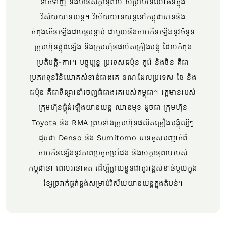
ទាក់ទាញ និងមានសក្តានុពល សម្រាប់វិនិយោគិនក្នុង
វិស័យយានយន្ត។ វិស័យយានយន្តនៅកម្ពុជាបាននិង
កំពុងកើនឡើងជាបន្តបន្ទាប់ ជាមួយនឹងការកើនឡើងនូវចំនួន
ក្រុមហ៊ុនផ្តុំដំឡើង និងក្រុមហ៊ុនផលិតគ្រឿងបង្គុំ ដែលកំពុង
ប្រតិបត្តិ-ការ។ បច្ចុប្បន្ន ប្រទេសជប៉ុន កូរ៉េ និងចិន គឺជា
ប្រភពទុនវិនិយោគសំខាន់ជាងគេ ខណៈដែលប្រទេស ថៃ និង
ជប៉ុន គឺជាទីផ្សារនាំចេញធំជាងគេរបស់កម្ពុជា។ វត្តមានរបស់
ក្រុមហ៊ុនផ្តុំដំឡើងយានយន្ត ឈានមុខ ដូចជា ក្រុមហ៊ុន
Toyota និង RMA ព្រមទាំងក្រុមហ៊ុនផលិតគ្រឿងបង្គុំល្បីៗ
ដូចជា Denso និង Sumitomo បានគូសបញ្ជាក់ពី
ការកើនឡើងនូវភាពប្រកួតប្រជែង និងសក្តានុពលរបស់
កម្ពុជានា ពេលអនាគត ដើម្បីក្លាយខ្លួនជាតួអង្គសំខាន់មួយក្នុង
ខ្សែច្រវាក់ផ្គត់ផ្គង់សម្រាប់វិស័យយានយន្តក្នុងតំបន់។