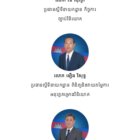
ប្រធានស្តីទីនាយកដ្ឋាន កិច្ចការ
ច្បាប់វិនិយោគ
លោក មឿង វិសុទ្ធ
ប្រធានស្តីទីនាយកដ្ឋាន ពិនិត្យនិងវាយតម្លៃការ
អនុវត្តគម្រោងវិនិយោគ