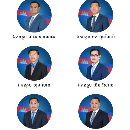
ឯកឧត្តម ហេង សុខណាង
ឯកឧត្តម នុត អ៊ុនវ័ណរ៉ា
ឯកឧត្តម យុន ហេង
ឯកឧត្តម លឹម វិសាល