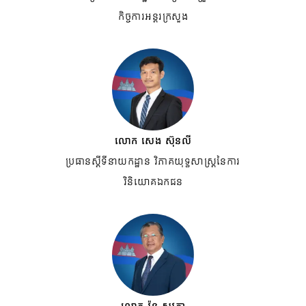
កិច្ចការអន្តរក្រសួង
លោក សេង ស៊ុនលី
ប្រធានស្តីទីនាយកដ្ឋាន វិភាគយុទ្ធសាស្រ្តនៃការ
វិនិយោគឯកជន
លោក វ៉ន សុវត្ថា