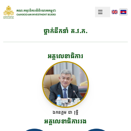
ថ្នាក់ដឹកនាំ គ.វ.ក.
អគ្គលេខាធិការ
ឯកឧត្តម ជា វុទ្ធី
អគ្គលេខាធិការរង