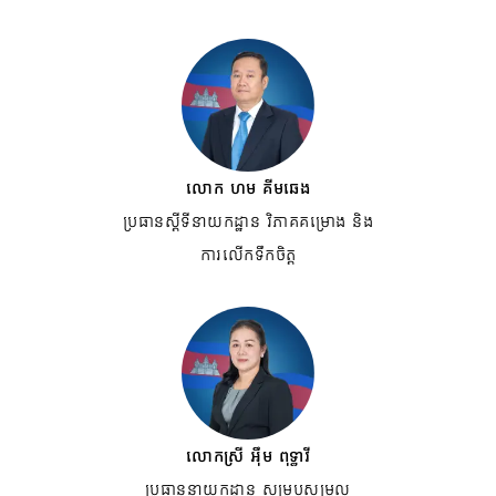
លោក ហម គីមឆេង
ប្រធានស្តីទីនាយកដ្ឋាន វិភាគគម្រោង និង
ការលើកទឹកចិត្ត
លោកស្រី អ៊ឹម ពុទ្ធាវី
ប្រធាននាយកដ្ឋាន សម្របសម្រួល