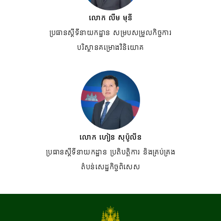
លោក លឹម មុនី
ប្រធានស្តីទីនាយកដ្ឋាន សម្របសម្រួលកិច្ចការ
បរិស្ថានគម្រោងវិនិយោគ
លោក ហៀន សុប៉ូលីន
ប្រធានស្តីទីនាយកដ្ឋាន ប្រតិបត្តិការ និងគ្រប់គ្រង
តំបន់សេដ្ឋកិច្ចពិសេស