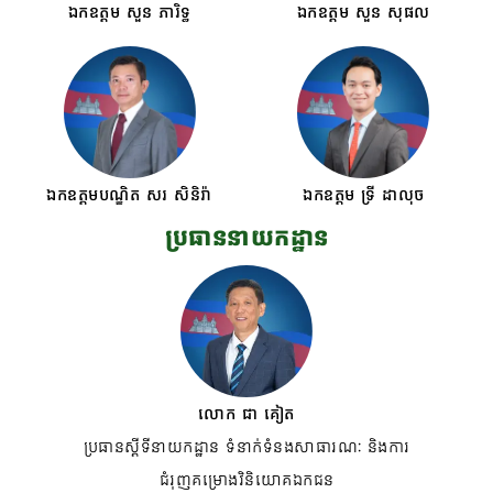
ឯកឧត្តម សួន ភារិទ្ធ
ឯកឧត្តម សួន សុផល
ឯកឧត្តមបណ្ឌិត សរ សិនិរ៉ា
ឯកឧត្តម ទ្រី ដាលុច
ប្រធាននាយកដ្ឋាន
លោក ជា គៀត
ប្រធានស្តីទីនាយកដ្ឋាន ទំនាក់ទំនងសាធារណៈ និងការ
ជំរុញគម្រោងវិនិយោគឯកជន