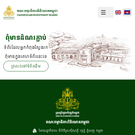
ពុំមានដំណរភ្ជាប់
ទំព័រដែលអ្នកកំពុងស្វែងរក
ពុំមានក្នុងគេហទំព័រនេះទេ
ត្រលប់ទៅទំព័រដើម
គណៈកម្មាធិការវិនិយោគកម្ពុជា
វិមានរដ្ឋាភិបាល តីរវិថីព្រះស៊ីសុវត្ថិ វត្តភ្នំ ភ្នំពេញ កម្ពុជា