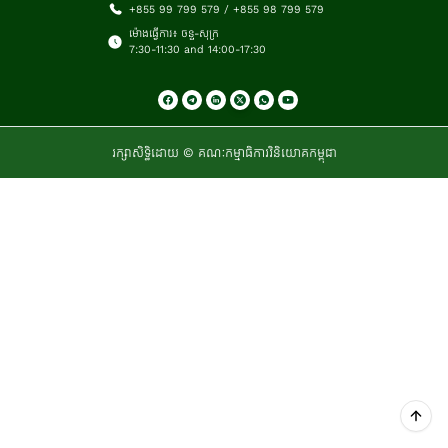
+855 99 799 579 / +855 98 799 579
ម៉ោងធ្វើការ៖ ចន្ទ-សុក្រ
7:30-11:30 and 14:00-17:30
រក្សាសិទ្ធិដោយ © គណៈកម្មាធិការវិនិយោគកម្ពុជា