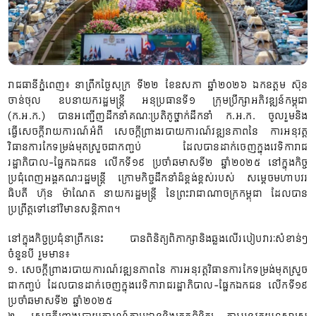
រាជធានីភ្នំពេញ៖ នាព្រឹកថ្ងៃសុក្រ ទី២២ ខែឧសភា ឆ្នាំ២០២៦ ឯកឧត្តម ស៊ុន
ចាន់ថុល ឧបនាយករដ្ឋមន្ត្រី អនុប្រធានទី១ ក្រុមប្រឹក្សាអភិវឌ្ឍន៍កម្ពុជា
(ក.អ.ក.) បានអញ្ជើញដឹកនាំគណៈប្រតិភូថ្នាក់ដឹកនាំ ក.អ.ក. ចូលរួមនិង
ធ្វើសេចក្តីរាយការណ៍អំពី សេចក្តីព្រាងរបាយការណ៍វឌ្ឍនភាពនៃ ការអនុវត្ត
វិធានការកែទម្រង់មុតស្រួចជាកញ្ចប់ ដែលបានដាក់ចេញក្នុងវេទិការាជ
រដ្ឋាភិបាល-ផ្នែកឯកជន លើកទី១៩ ប្រចាំឆមាសទី២ ឆ្នាំ២០២៥ នៅក្នុងកិច្ច
ប្រជុំពេញអង្គគណៈរដ្ឋមន្ត្រី ក្រោមកិច្ចដឹកនាំដ៏ខ្ពង់ខ្ពស់របស់ សម្តេចមហាបវរ
ធិបតី ហ៊ុន ម៉ាណែត នាយករដ្ឋមន្ត្រី នៃព្រះរាជាណាចក្រកម្ពុជា ដែលបាន
ប្រព្រឹត្តទៅនៅវិមានសន្តិភាព។
នៅក្នុងកិច្ចប្រជុំនាព្រឹកនេះ បានពិនិត្យពិភាក្សានិងឆ្លងលើរបៀបវារៈសំខាន់ៗ
ចំនួនបី រួមមាន៖
១. សេចក្តីព្រាងរបាយការណ៍វឌ្ឍនភាពនៃ ការអនុវត្តវិធានការកែទម្រង់មុតស្រួច
ជាកញ្ចប់ ដែលបានដាក់ចេញក្នុងវេទិការាជរដ្ឋាភិបាល-ផ្នែកឯកជន លើកទី១៩
ប្រចាំឆមាសទី២ ឆ្នាំ២០២៥
២. សេចក្តីព្រាងរបាយការណ៍តាមដាននិងត្រួតពិនិត្យ ការអនុវត្តយុទ្ធសាស្ត្រ