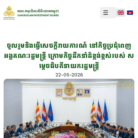
ចូលរួមនិងធ្វើសេចក្តីរាយការណ៍ នៅកិច្ចប្រជុំពេញ
អង្គគណៈរដ្ឋមន្ត្រី ក្រោមកិច្ចដឹកនាំដ៏ខ្ពង់ខ្ពស់របស់ ស
ម្តេចធិបតីនាយករដ្ឋមន្ត្រី
22-05-2026